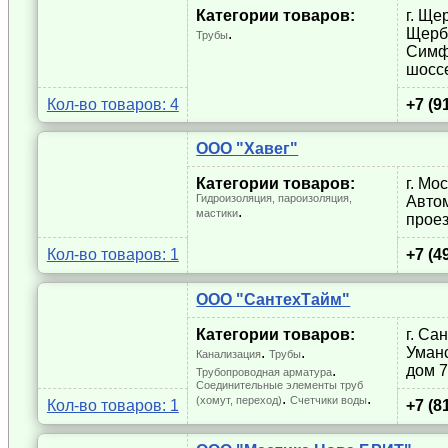
Категории товаров:
г. Ще
.
Щерб
Трубы
Симф
шосс
Кол-во товаров: 4
+7 (9
ООО "Хавег"
Категории товаров:
г. Мо
Гидроизоляция, пароизоляция,
Авто
.
мастики
проез
Кол-во товаров: 1
+7 (4
ООО "СантехТайм"
Категории товаров:
г. Са
. 
. 
Уманс
Канализация
Трубы
. 
дом 7
Трубопроводная арматура
Соединительные элементы труб
. 
.
(хомут, переход)
Счетчики воды
Кол-во товаров: 1
+7 (8