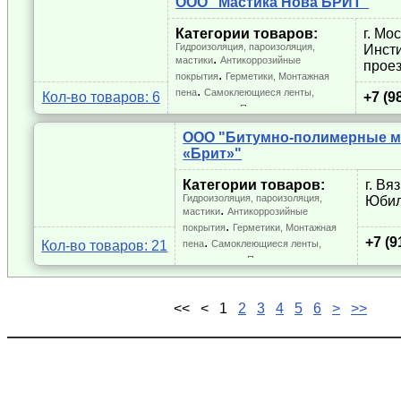
ООО "Мастика Нова БРИТ"
Категории товаров:
г. Мо
Гидроизоляция, пароизоляция,
Инсти
. 
мастики
Антикоррозийные
проез
. 
покрытия
Герметики, Монтажная
. 
пена
Самоклеющиеся ленты,
Кол-во товаров: 6
+7 (9
. 
.
уплотнители
Прочее
ООО "Битумно-полимерные м
«Брит»"
Категории товаров:
г. Вя
Гидроизоляция, пароизоляция,
Юбил
. 
мастики
Антикоррозийные
. 
покрытия
Герметики, Монтажная
. 
+7 (9
Кол-во товаров: 21
пена
Самоклеющиеся ленты,
. 
.
уплотнители
Прочее
<<
<
1
2
3
4
5
6
>
>>