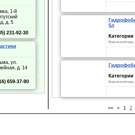
сква, 1-й
тутский
Гидрофоби
д, д. 5
5л
85) 231-92-30
Категории
Влагоизоляторы,
астики
зьма, ул.
Гидрофоби
ейная, д. 14
Категории
16) 659-37-90
Влагоизоляторы,
<<
<
1
2