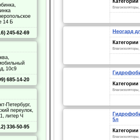
Категории
рбинка,
Влагоизоляторы,
инка
еропольское
е 14 Б
Неогард дл
16) 245-62-69
Категории
Влагоизоляторы,
сква,
мобильный
д, 10с9
Гидрофоби
99) 685-14-20
Категории
Влагоизоляторы,
нкт-Петербург,
кий переулок,
Гидрофоби
1, литер Ч
5л
12) 336-50-95
Категории
Влагоизоляторы,