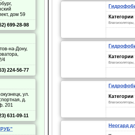
бург,
Гидрофоби
вский
ект, дом 59
Категории
Влагоизоляторы,
62) 699-28-98
Гидрофоби
стов-на-Дону,
оватора,
Категории
/4
Влагоизоляторы,
63) 224-56-77
Гидрофобиз
вокузнецк, ул.
Категории
портная, д.
Влагоизоляторы,
ф. 201
23) 631-09-11
Неогард дл
ТРУБ"