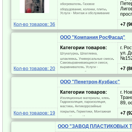
. 
Петер
обогреватели
Газовое
. 
Лиго
оборудование, колонки, плиты
Услуги - Монтаж и обслуживание
просп
.
отопления
Кол-во товаров: 36
+7 (9
ООО "Компания РосФасад"
Категории товаров:
г. Ро
. 
ул. Д
Штукатурка
Шпатлевка,
. 
. 
№152
шпаклевка
Универсальные смеси
Cамовыравнивающиеся смеси,
. 
выравниватели
Услуги -
Кол-во товаров: 20
+7 (8
.
штукатурные работы
ООО "Пенетрон-Кузбасс"
Категории товаров:
г. Но
. 
Транс
Изоляционные материалы, клеи
Гидроизоляция, пароизоляция,
89, о
. 
мастики
Антикоррозийные
. 
покрытия
Герметики, Монтажная
Кол-во товаров: 19
+7 (9
. 
пена
Услуги - Изоляционные
.
работы
ООО "ЗАВОД ПЛАСТИКОВЫХ 