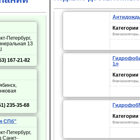
Антидождь
Категории
Влагоизоляторы,
нкт-Петербург,
инеральная 13
Ш
Гидрофоби
53) 167-21-82
1л
Категории
Влагоизоляторы,
лябинск,
инковая
ГидрофобNe
51) 235-35-68
Категории
я СПб"
Влагоизоляторы,
нкт-Петербург,
д Санкт-