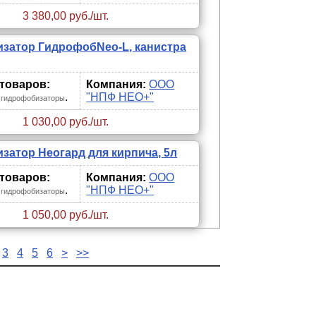
3 380,00 руб./шт.
затор ГидрофобNeo-L, канистра
 товаров:
Компания:
ООО
.
"НПФ НЕО+"
 гидрофобизаторы
1 030,00 руб./шт.
затор Неогард для кирпича, 5л
 товаров:
Компания:
ООО
.
"НПФ НЕО+"
 гидрофобизаторы
1 050,00 руб./шт.
3
4
5
6
>
>>