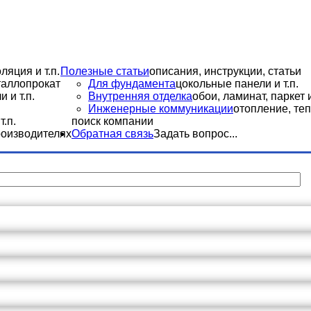
ляция и т.п.
Полезные статьи
описания, инструкции, статьи
еталлопрокат
Для фундамента
цокольные панели и т.п.
 и т.п.
Внутренняя отделка
обои, ламинат, паркет и
Инженерные коммуникации
отопление, теп
.п.
поиск компании
роизводителях
Обратная связь
Задать вопрос...