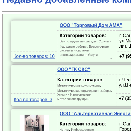
ООО "Торговый Дом АМА"
Категории товаров:
г. Са
. 
ул.М
Вентилируемые фасады
Услуги -
. 
лит. 
Фасадные работы
Водосточные
системы и системы
. 
снегозадержания
Услуги -
Кол-во товаров: 10
+7 (9
. 
Изготовление металлоконструкций
.
Услуги - Сварочные работы
ООО "ГК СКС"
Категории товаров:
г. Че
. 
ул.Ц
Металлические конструкции
. 
Металлические ограждения, заборы
Услуги - Изготовление
.
+7 (3
Кол-во товаров: 3
металлоконструкций
ООО "Альтернативная Энерги
Категории товаров:
г. Са
. 
Горо
Котлы
Инфракрасные