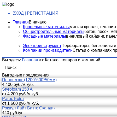
ВХОД | РЕГИСТРАЦИЯ
Главная
В начало
Кровельные материалы
мягкая кровля, теплоизо
Общестроительные материалы
бетон, песок, м
Фасадные материалы
виниловый сайдинг, панели
Электроинструмент
Перфораторы, бензопилы и т
Компании производители
Статьи о компаниях п
Вы здесь:
Главная
>>
Каталог товаров и компаний
Поиск:
Выгодные предложения
Пеноплэкс (1200*600*50мм)
4 400 руб./м.куб.
Styrofoam 250 A
от 4 200 руб./м.куб.
Paroc Extra
от 1 600 руб./м.куб.
Роквул Лайт Баттс Скандик
440 руб./уп.