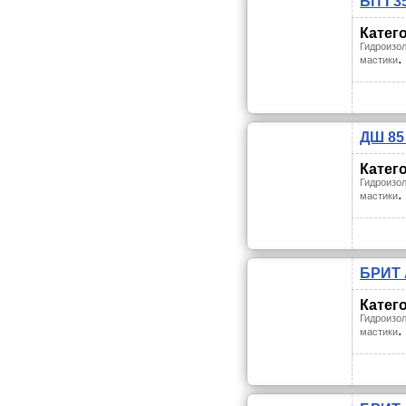
БП Г3
Катег
Гидроизол
.
мастики
ДШ 85
Катег
Гидроизол
.
мастики
БРИТ 
Катег
Гидроизол
.
мастики