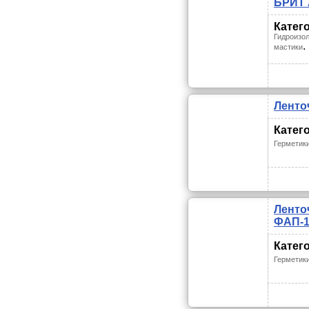
БРИТ 
Катег
Гидроизол
.
мастики
Ленто
Катег
Герметик
Ленто
ФАП-1
Катег
Герметик