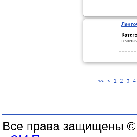
Ленто
Катег
Герметик
<<
<
1
2
3
4
Все права защищены ©