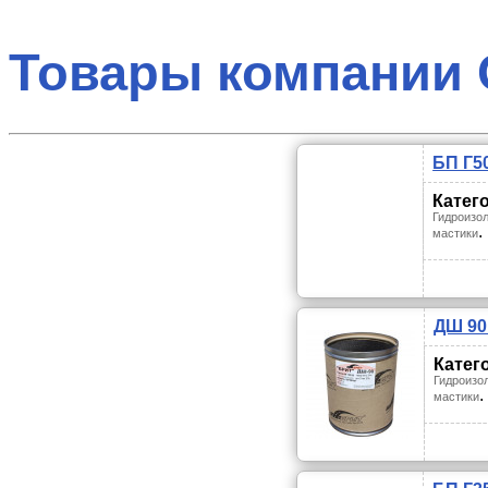
Товары компании 
БП Г5
Катег
Гидроизол
.
мастики
ДШ 90
Катег
Гидроизо
.
мастики