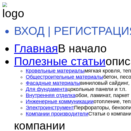
ВХОД | РЕГИСТРАЦИ
Главная
В начало
Полезные статьи
опис
Кровельные материалы
мягкая кровля, теп
Общестроительные материалы
бетон, пес
Фасадные материалы
виниловый сайдинг, 
Для фундамента
цокольные панели и т.п.
Внутренняя отделка
обои, ламинат, паркет и
Инженерные коммуникации
отопление, теп
Электроинструмент
Перфораторы, бензопил
Компании производители
Статьи о компан
компании