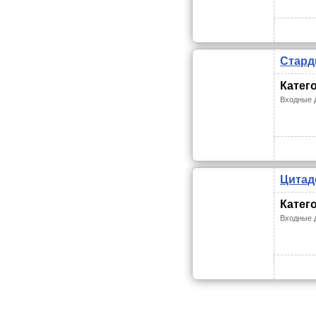
Стард
Катег
Входные 
Цитад
Катег
Входные 