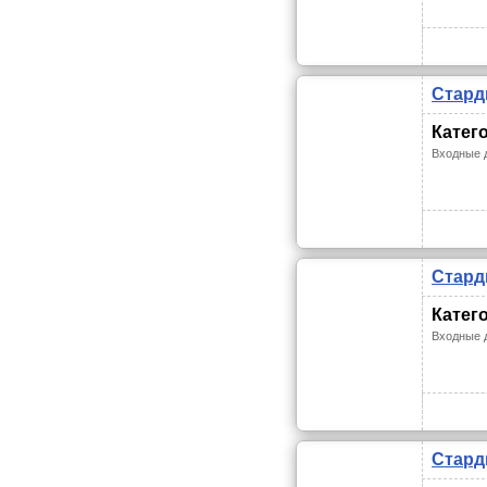
Стард
Катег
Входные 
Стард
Катег
Входные 
Стард