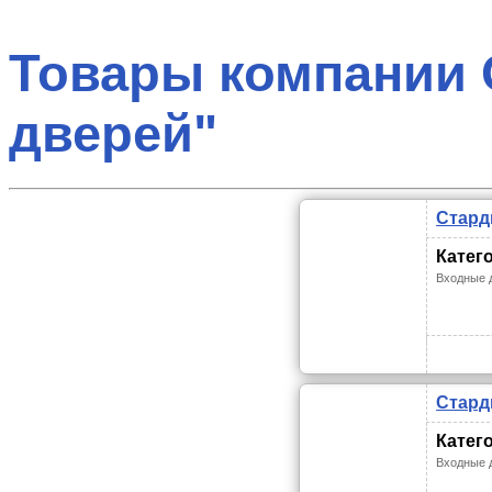
Товары компании 
дверей"
Стард
Катег
Входные 
Стард
Катег
Входные 