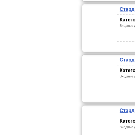
Стард
Катег
Входные 
Стард
Катег
Входные 
Стард
Катег
Входные 