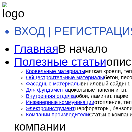
ВХОД | РЕГИСТРАЦИ
Главная
В начало
Полезные статьи
опис
Кровельные материалы
мягкая кровля, теп
Общестроительные материалы
бетон, пес
Фасадные материалы
виниловый сайдинг, 
Для фундамента
цокольные панели и т.п.
Внутренняя отделка
обои, ламинат, паркет и
Инженерные коммуникации
отопление, теп
Электроинструмент
Перфораторы, бензопил
Компании производители
Статьи о компан
компании