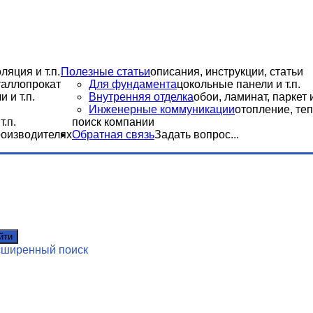
ляция и т.п.
Полезные статьи
описания, инструкции, статьи
еталлопрокат
Для фундамента
цокольные панели и т.п.
 и т.п.
Внутренняя отделка
обои, ламинат, паркет и
Инженерные коммуникации
отопление, теп
.п.
поиск компании
роизводителях
Обратная связь
Задать вопрос...
йти
сширенный поиск