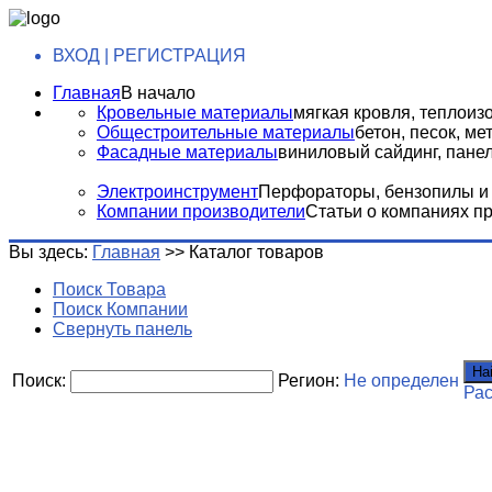
ВХОД | РЕГИСТРАЦИЯ
Главная
В начало
Кровельные материалы
мягкая кровля, теплоизо
Общестроительные материалы
бетон, песок, м
Фасадные материалы
виниловый сайдинг, панели
Электроинструмент
Перфораторы, бензопилы и т
Компании производители
Статьи о компаниях п
Вы здесь:
Главная
>>
Каталог товаров
Поиск Товара
Поиск Компании
Свернуть панель
На
Поиск:
Регион:
Не определен
Ра