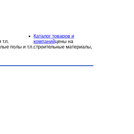
Каталог товаров и
 т.п.
компаний
цены на
лые полы и т.п.
строительные материалы,