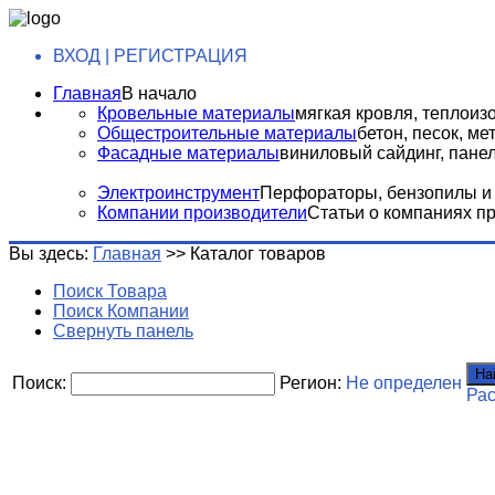
ВХОД | РЕГИСТРАЦИЯ
Главная
В начало
Кровельные материалы
мягкая кровля, теплоизо
Общестроительные материалы
бетон, песок, м
Фасадные материалы
виниловый сайдинг, панели
Электроинструмент
Перфораторы, бензопилы и т
Компании производители
Статьи о компаниях п
Вы здесь:
Главная
>>
Каталог товаров
Поиск Товара
Поиск Компании
Свернуть панель
На
Поиск:
Регион:
Не определен
Ра