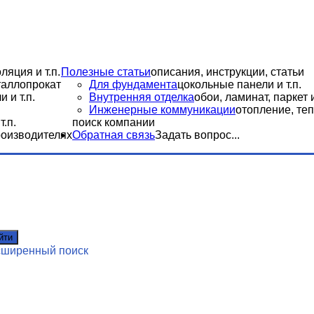
ляция и т.п.
Полезные статьи
описания, инструкции, статьи
еталлопрокат
Для фундамента
цокольные панели и т.п.
 и т.п.
Внутренняя отделка
обои, ламинат, паркет и
Инженерные коммуникации
отопление, теп
.п.
поиск компании
роизводителях
Обратная связь
Задать вопрос...
йти
сширенный поиск