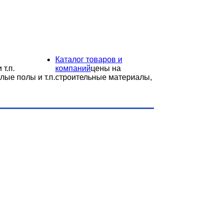
Каталог товаров и
 т.п.
компаний
цены на
лые полы и т.п.
строительные материалы,