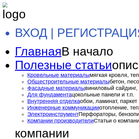
ВХОД | РЕГИСТРАЦИ
Главная
В начало
Полезные статьи
опис
Кровельные материалы
мягкая кровля, теп
Общестроительные материалы
бетон, пес
Фасадные материалы
виниловый сайдинг, 
Для фундамента
цокольные панели и т.п.
Внутренняя отделка
обои, ламинат, паркет и
Инженерные коммуникации
отопление, теп
Электроинструмент
Перфораторы, бензопил
Компании производители
Статьи о компан
компании