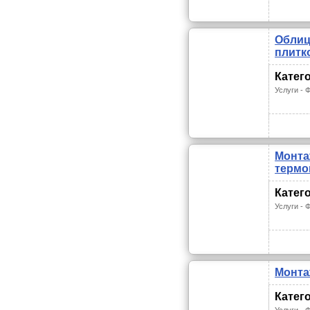
Облиц
плитк
Катег
Услуги -
Монта
термо
Катег
Услуги -
Монта
Катег