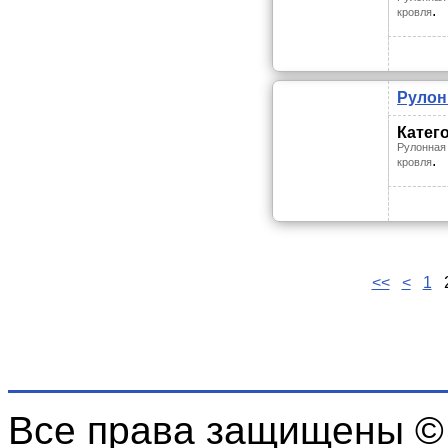
.
кровля
Рулон
Катег
Рулонная
.
кровля
<<
<
1
Все права защищены ©