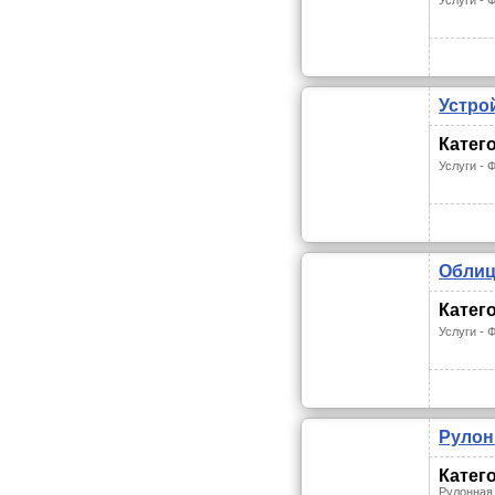
Услуги -
Устро
Катег
Услуги -
Облиц
Катег
Услуги -
Рулон
Катег
Рулонная