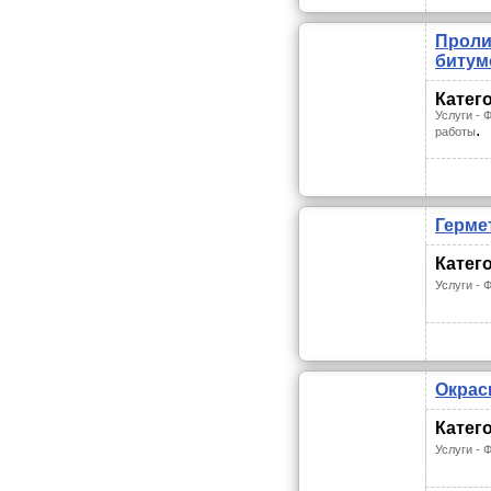
Проли
битум
Катег
Услуги -
.
работы
Герме
Катег
Услуги -
Окрас
Катег
Услуги -