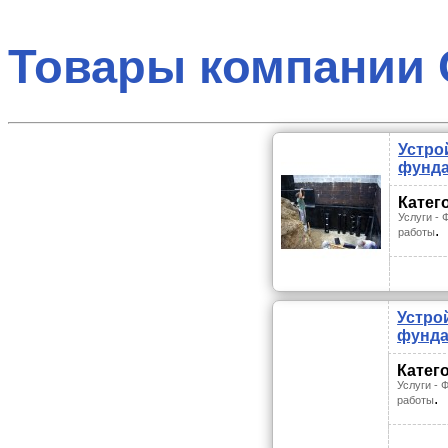
Товары компании 
Устро
фунд
Катег
Услуги -
.
работы
Устро
фунда
Катег
Услуги -
.
работы