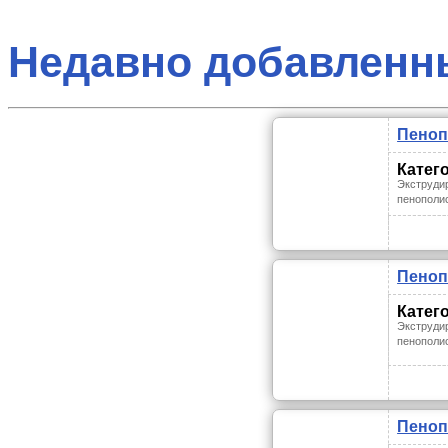
Недавно добавленн
Пеноп
Катег
Экструди
пенополи
Пеноп
Катег
Экструди
пенополи
Пеноп