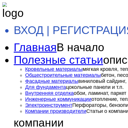
ВХОД | РЕГИСТРАЦИ
Главная
В начало
Полезные статьи
опис
Кровельные материалы
мягкая кровля, теп
Общестроительные материалы
бетон, пес
Фасадные материалы
виниловый сайдинг, 
Для фундамента
цокольные панели и т.п.
Внутренняя отделка
обои, ламинат, паркет и
Инженерные коммуникации
отопление, теп
Электроинструмент
Перфораторы, бензопил
Компании производители
Статьи о компан
компании