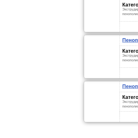
Катег
Экструди
пенополи
Пеноп
Катег
Экструди
пенополи
Пенопл
Катег
Экструди
пенополи