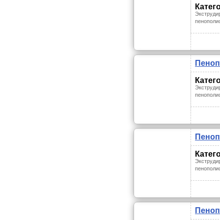
Катег
Экструди
пенополи
Пеноп
Катег
Экструди
пенополи
Пеноп
Катег
Экструди
пенополи
Пеноп