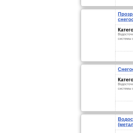
Прозр
снего
Катег
Водосточ
системы 
Снего
Катег
Водосточ
системы 
Водос
(мета