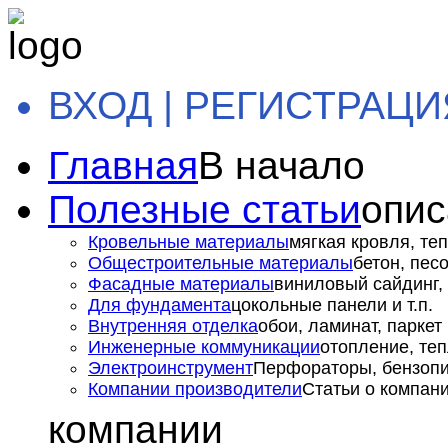
ВХОД | РЕГИСТРАЦИ
Главная
В начало
Полезные статьи
опис
Кровельные материалы
мягкая кровля, теп
Общестроительные материалы
бетон, пес
Фасадные материалы
виниловый сайдинг, 
Для фундамента
цокольные панели и т.п.
Внутренняя отделка
обои, ламинат, паркет и
Инженерные коммуникации
отопление, теп
Электроинструмент
Перфораторы, бензопил
Компании производители
Статьи о компан
компании