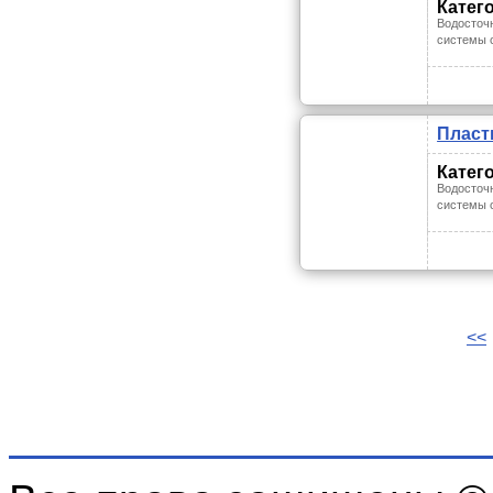
Катег
Водосточ
системы 
Пласт
Катег
Водосточ
системы 
<<