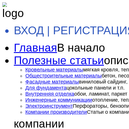
ВХОД | РЕГИСТРАЦИ
Главная
В начало
Полезные статьи
опис
Кровельные материалы
мягкая кровля, теп
Общестроительные материалы
бетон, пес
Фасадные материалы
виниловый сайдинг, 
Для фундамента
цокольные панели и т.п.
Внутренняя отделка
обои, ламинат, паркет и
Инженерные коммуникации
отопление, теп
Электроинструмент
Перфораторы, бензопил
Компании производители
Статьи о компан
компании