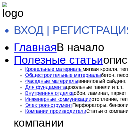
ВХОД | РЕГИСТРАЦИ
Главная
В начало
Полезные статьи
опис
Кровельные материалы
мягкая кровля, теп
Общестроительные материалы
бетон, пес
Фасадные материалы
виниловый сайдинг, 
Для фундамента
цокольные панели и т.п.
Внутренняя отделка
обои, ламинат, паркет и
Инженерные коммуникации
отопление, теп
Электроинструмент
Перфораторы, бензопил
Компании производители
Статьи о компан
компании