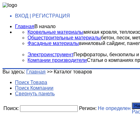
ВХОД | РЕГИСТРАЦИЯ
Главная
В начало
Кровельные материалы
мягкая кровля, теплоизо
Общестроительные материалы
бетон, песок, м
Фасадные материалы
виниловый сайдинг, панели
Электроинструмент
Перфораторы, бензопилы и т
Компании производители
Статьи о компаниях п
Вы здесь:
Главная
>>
Каталог товаров
Поиск Товара
Поиск Компании
Свернуть панель
На
Поиск:
Регион:
Не определен
Ра