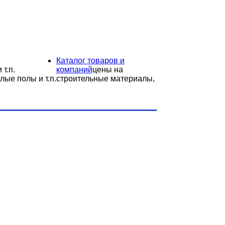
Каталог товаров и
 т.п.
компаний
цены на
лые полы и т.п.
строительные материалы,