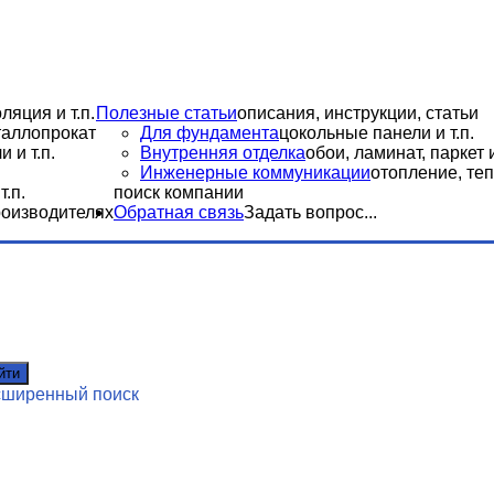
ляция и т.п.
Полезные статьи
описания, инструкции, статьи
еталлопрокат
Для фундамента
цокольные панели и т.п.
 и т.п.
Внутренняя отделка
обои, ламинат, паркет и
Инженерные коммуникации
отопление, теп
.п.
поиск компании
роизводителях
Обратная связь
Задать вопрос...
йти
сширенный поиск