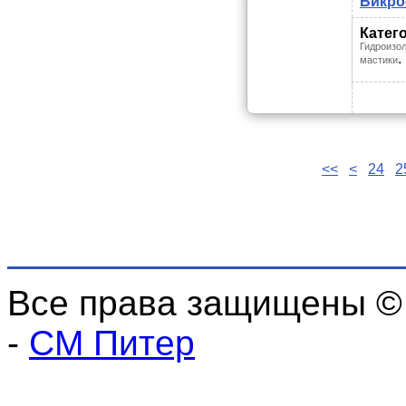
Бикро
Катег
Гидроизол
.
мастики
<<
<
24
2
Все права защищены ©
-
СМ Питер