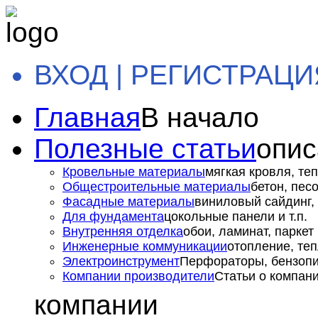
ВХОД | РЕГИСТРАЦИ
Главная
В начало
Полезные статьи
опис
Кровельные материалы
мягкая кровля, теп
Общестроительные материалы
бетон, пес
Фасадные материалы
виниловый сайдинг, 
Для фундамента
цокольные панели и т.п.
Внутренняя отделка
обои, ламинат, паркет и
Инженерные коммуникации
отопление, теп
Электроинструмент
Перфораторы, бензопил
Компании производители
Статьи о компан
компании