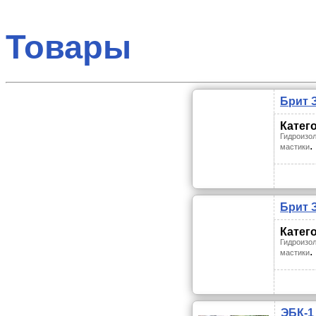
Товары
Брит 
Катег
Гидроизол
.
мастики
Брит 
Катег
Гидроизол
.
мастики
ЭБК-1