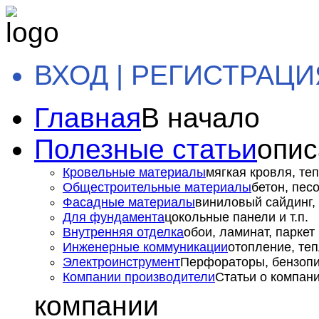
ВХОД | РЕГИСТРАЦИ
Главная
В начало
Полезные статьи
опис
Кровельные материалы
мягкая кровля, теп
Общестроительные материалы
бетон, пес
Фасадные материалы
виниловый сайдинг, 
Для фундамента
цокольные панели и т.п.
Внутренняя отделка
обои, ламинат, паркет и
Инженерные коммуникации
отопление, теп
Электроинструмент
Перфораторы, бензопил
Компании производители
Статьи о компан
компании