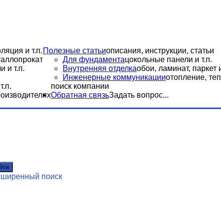
ляция и т.п.
Полезные статьи
описания, инструкции, статьи
еталлопрокат
Для фундамента
цокольные панели и т.п.
 и т.п.
Внутренняя отделка
обои, ламинат, паркет и
Инженерные коммуникации
отопление, теп
.п.
поиск компании
роизводителях
Обратная связь
Задать вопрос...
йти
сширенный поиск