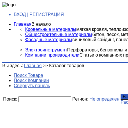
ВХОД | РЕГИСТРАЦИЯ
Главная
В начало
Кровельные материалы
мягкая кровля, теплоизо
Общестроительные материалы
бетон, песок, м
Фасадные материалы
виниловый сайдинг, панели
Электроинструмент
Перфораторы, бензопилы и т
Компании производители
Статьи о компаниях п
Вы здесь:
Главная
>>
Каталог товаров
Поиск Товара
Поиск Компании
Свернуть панель
На
Поиск:
Регион:
Не определен
Ра