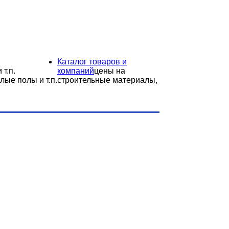
Каталог товаров и
 т.п.
компаний
цены на
лые полы и т.п.
строительные материалы,