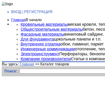
ВХОД | РЕГИСТРАЦИЯ
Главная
В начало
Кровельные материалы
мягкая кровля, теп
Общестроительные материалы
бетон, пес
Фасадные материалы
виниловый сайдинг, 
Для фундамента
цокольные панели и т.п.
Внутренняя отделка
обои, ламинат, паркет и
Инженерные коммуникации
отопление, теп
Электроинструмент
Перфораторы, бензопил
Компании производители
Статьи о компан
Вы здесь:
Главная
>>
Каталог товаров
Поиск: