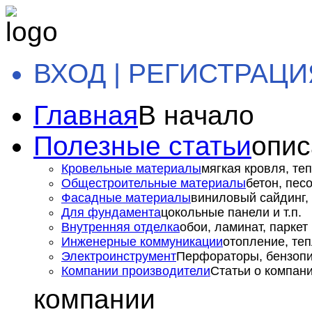
ВХОД | РЕГИСТРАЦИ
Главная
В начало
Полезные статьи
опис
Кровельные материалы
мягкая кровля, теп
Общестроительные материалы
бетон, пес
Фасадные материалы
виниловый сайдинг, 
Для фундамента
цокольные панели и т.п.
Внутренняя отделка
обои, ламинат, паркет и
Инженерные коммуникации
отопление, теп
Электроинструмент
Перфораторы, бензопил
Компании производители
Статьи о компан
компании