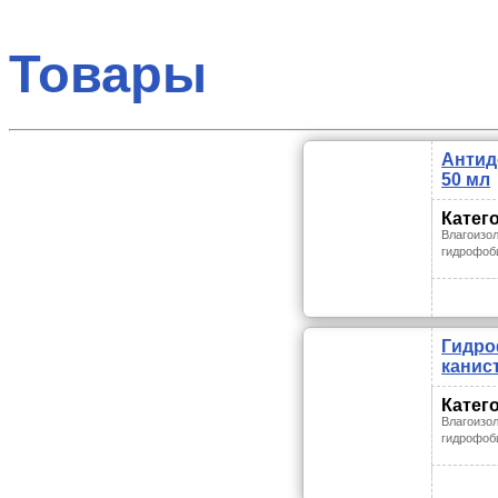
Товары
Антид
50 мл
Катег
Влагоизо
гидрофоб
Гидро
канис
Катег
Влагоизо
гидрофоб