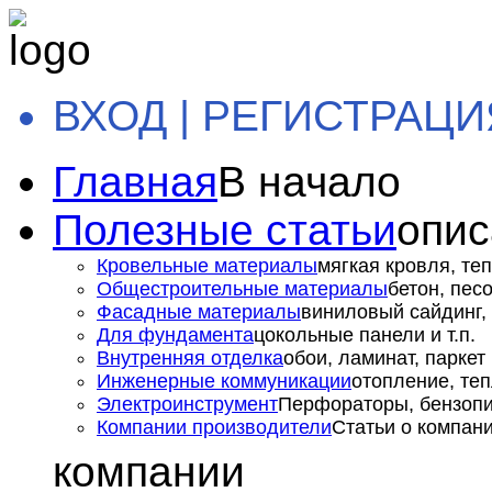
ВХОД | РЕГИСТРАЦИ
Главная
В начало
Полезные статьи
опис
Кровельные материалы
мягкая кровля, теп
Общестроительные материалы
бетон, пес
Фасадные материалы
виниловый сайдинг, 
Для фундамента
цокольные панели и т.п.
Внутренняя отделка
обои, ламинат, паркет и
Инженерные коммуникации
отопление, теп
Электроинструмент
Перфораторы, бензопил
Компании производители
Статьи о компан
компании