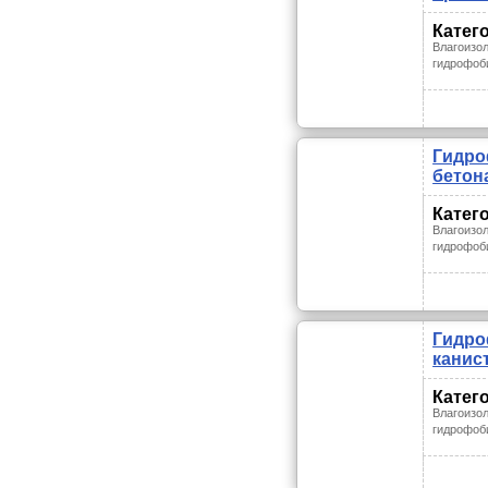
Катег
Влагоизо
гидрофоб
Гидро
бетона
Катег
Влагоизо
гидрофоб
Гидро
канис
Катег
Влагоизо
гидрофоб