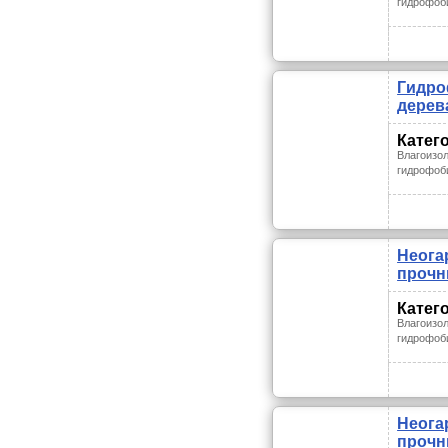
гидрофоб
Гидро
дерева
Катег
Влагоизо
гидрофоб
Неога
прочн
Катег
Влагоизо
гидрофоб
Неога
прочн