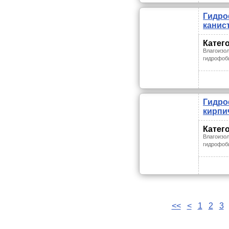
Гидро
канис
Катег
Влагоизо
гидрофоб
Гидро
кирпич
Катег
Влагоизо
гидрофоб
<<
<
1
2
3