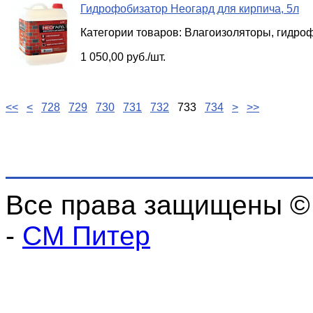
Гидрофобизатор Неогард для кирпича, 5л
Категории товаров:
Влагоизоляторы, гидро
1 050,00 руб./шт.
<<
<
728
729
730
731
732
733
734
>
>>
Все права защищены ©
-
СМ Питер