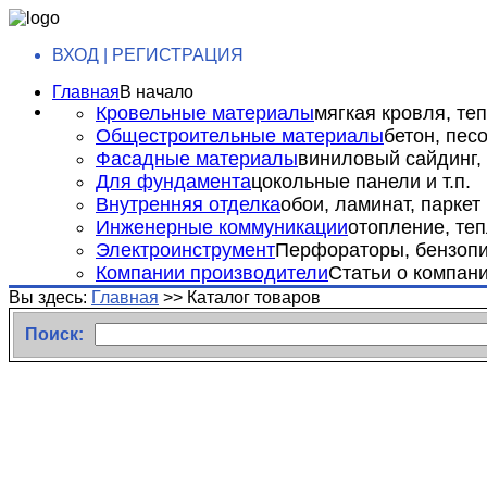
ВХОД | РЕГИСТРАЦИЯ
Главная
В начало
Кровельные материалы
мягкая кровля, теп
Общестроительные материалы
бетон, пес
Фасадные материалы
виниловый сайдинг, 
Для фундамента
цокольные панели и т.п.
Внутренняя отделка
обои, ламинат, паркет и
Инженерные коммуникации
отопление, теп
Электроинструмент
Перфораторы, бензопил
Компании производители
Статьи о компан
Вы здесь:
Главная
>>
Каталог товаров
Поиск: