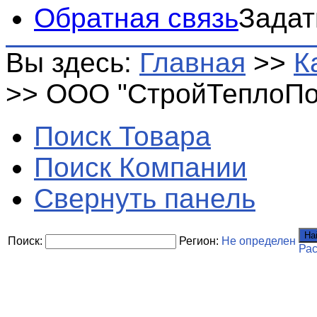
Обратная связь
Задат
Вы здесь:
Главная
>>
К
>>
ООО "СтройТеплоПо
Поиск Товара
Поиск Компании
Свернуть панель
На
Поиск:
Регион:
Не определен
Ра