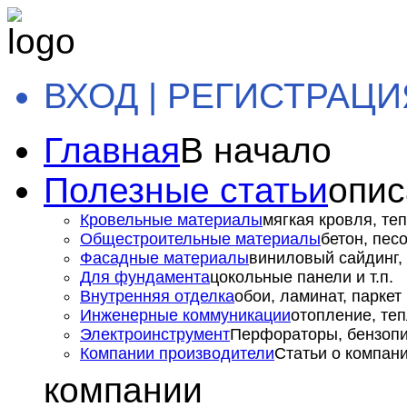
ВХОД | РЕГИСТРАЦИ
Главная
В начало
Полезные статьи
опис
Кровельные материалы
мягкая кровля, теп
Общестроительные материалы
бетон, пес
Фасадные материалы
виниловый сайдинг, 
Для фундамента
цокольные панели и т.п.
Внутренняя отделка
обои, ламинат, паркет и
Инженерные коммуникации
отопление, теп
Электроинструмент
Перфораторы, бензопил
Компании производители
Статьи о компан
компании