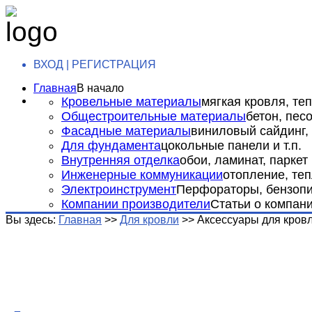
ВХОД | РЕГИСТРАЦИЯ
Главная
В начало
Кровельные материалы
мягкая кровля, теп
Общестроительные материалы
бетон, пес
Фасадные материалы
виниловый сайдинг, 
Для фундамента
цокольные панели и т.п.
Внутренняя отделка
обои, ламинат, паркет и
Инженерные коммуникации
отопление, теп
Электроинструмент
Перфораторы, бензопил
Компании производители
Статьи о компан
Вы здесь:
Главная
>>
Для кровли
>>
Аксессуары для кров