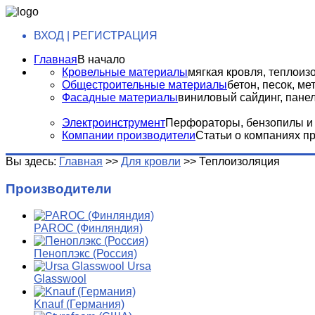
ВХОД | РЕГИСТРАЦИЯ
Главная
В начало
Кровельные материалы
мягкая кровля, теплоизо
Общестроительные материалы
бетон, песок, м
Фасадные материалы
виниловый сайдинг, панели
Электроинструмент
Перфораторы, бензопилы и т
Компании производители
Статьи о компаниях п
Вы здесь:
Главная
>>
Для кровли
>>
Теплоизоляция
Производители
PAROC (Финляндия)
Пеноплэкс (Россия)
Ursa
Glasswool
Knauf (Германия)