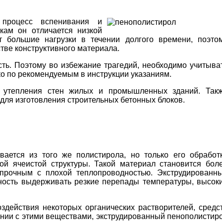
 процесс вспенивания и
кам он отличается низкой
т большие нагрузки в течении долгого времени, поэто
тве конструктивного материала.
сть. Поэтому во избежание трагедий, необходимо учитыва
ко по рекомендуемым в инструкции указаниям.
о утепления стен жилых и промышленных зданий. Так
 для изготовления строительных бетонных блоков.
вается из того же полистирола, но только его обработ
ой ячеистой структуры. Такой материал становится бол
 прочным с плохой теплопроводностью. Экструдированн
бность выдерживать резкие перепады температуры, высок
здействия некоторых органических растворителей, средс
ении с этими веществами, экструдированный пенополистир