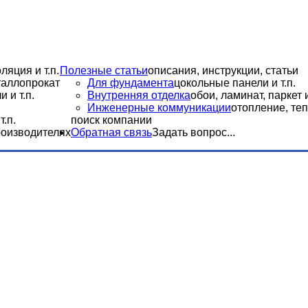
ляция и т.п.
Полезные статьи
описания, инструкции, статьи
еталлопрокат
Для фундамента
цокольные панели и т.п.
 и т.п.
Внутренняя отделка
обои, ламинат, паркет и
Инженерные коммуникации
отопление, теп
.п.
поиск компании
роизводителях
Обратная связь
Задать вопрос...