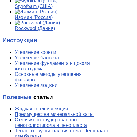
Styrofoam (США)
Изомин (Россия)
Rockwool (Дания)
Инструкции
Утепление кровли
Утепление балкона
Утепление фундамента и цоколя
жилого дома
Основные методы утепления
фасадов
Утепление лоджии
Полезные
статьи
Жидкая теплоизоляция
Преимущества минеральной ваты
Отличия экструдированного
пенополистирола и пенопласта
Тепло- и звукоизоляция пола. Пенопласт
или базальт