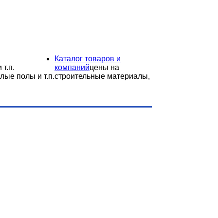
Каталог товаров и
 т.п.
компаний
цены на
лые полы и т.п.
строительные материалы,