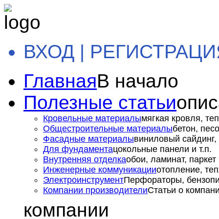
ВХОД | РЕГИСТРАЦИ
Главная
В начало
Полезные статьи
опис
Кровельные материалы
мягкая кровля, теп
Общестроительные материалы
бетон, пес
Фасадные материалы
виниловый сайдинг, 
Для фундамента
цокольные панели и т.п.
Внутренняя отделка
обои, ламинат, паркет и
Инженерные коммуникации
отопление, теп
Электроинструмент
Перфораторы, бензопил
Компании производители
Статьи о компан
компании