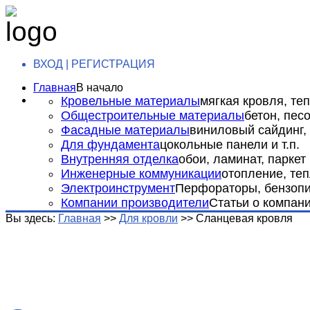
ВХОД | РЕГИСТРАЦИЯ
Главная
В начало
Кровельные материалы
мягкая кровля, теп
Общестроительные материалы
бетон, пес
Фасадные материалы
виниловый сайдинг, 
Для фундамента
цокольные панели и т.п.
Внутренняя отделка
обои, ламинат, паркет и
Инженерные коммуникации
отопление, теп
Электроинструмент
Перфораторы, бензопил
Компании производители
Статьи о компан
Вы здесь:
Главная
>>
Для кровли
>>
Сланцевая кровля