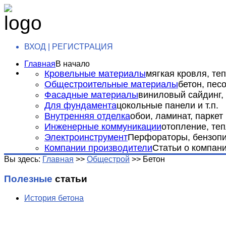
ВХОД | РЕГИСТРАЦИЯ
Главная
В начало
Кровельные материалы
мягкая кровля, теп
Общестроительные материалы
бетон, пес
Фасадные материалы
виниловый сайдинг, 
Для фундамента
цокольные панели и т.п.
Внутренняя отделка
обои, ламинат, паркет и
Инженерные коммуникации
отопление, теп
Электроинструмент
Перфораторы, бензопил
Компании производители
Статьи о компан
Вы здесь:
Главная
>>
Общестрой
>>
Бетон
Полезные
статьи
История бетона