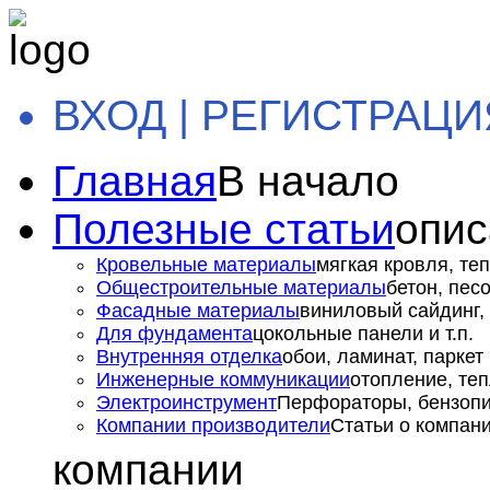
ВХОД | РЕГИСТРАЦИ
Главная
В начало
Полезные статьи
опис
Кровельные материалы
мягкая кровля, теп
Общестроительные материалы
бетон, пес
Фасадные материалы
виниловый сайдинг, 
Для фундамента
цокольные панели и т.п.
Внутренняя отделка
обои, ламинат, паркет и
Инженерные коммуникации
отопление, теп
Электроинструмент
Перфораторы, бензопил
Компании производители
Статьи о компан
компании