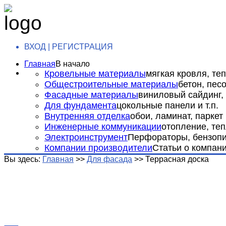
ВХОД | РЕГИСТРАЦИЯ
Главная
В начало
Кровельные материалы
мягкая кровля, теп
Общестроительные материалы
бетон, пес
Фасадные материалы
виниловый сайдинг, 
Для фундамента
цокольные панели и т.п.
Внутренняя отделка
обои, ламинат, паркет и
Инженерные коммуникации
отопление, теп
Электроинструмент
Перфораторы, бензопил
Компании производители
Статьи о компан
Вы здесь:
Главная
>>
Для фасада
>>
Террасная доска