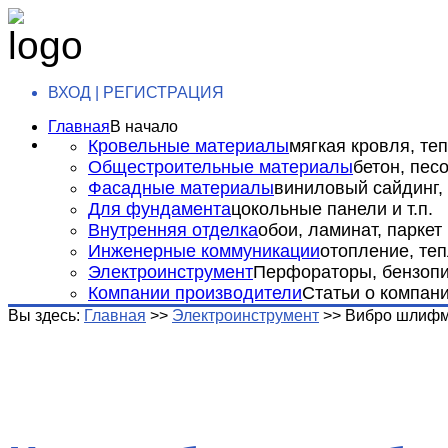
ВХОД | РЕГИСТРАЦИЯ
Главная
В начало
Кровельные материалы
мягкая кровля, теп
Общестроительные материалы
бетон, пес
Фасадные материалы
виниловый сайдинг, 
Для фундамента
цокольные панели и т.п.
Внутренняя отделка
обои, ламинат, паркет и
Инженерные коммуникации
отопление, теп
Электроинструмент
Перфораторы, бензопил
Компании производители
Статьи о компан
Вы здесь:
Главная
>>
Электроинструмент
>>
Вибро шлиф