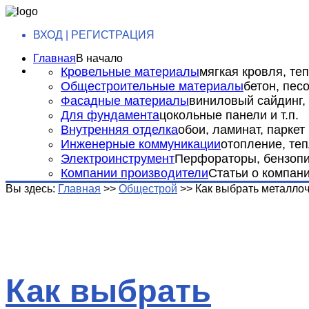
ВХОД | РЕГИСТРАЦИЯ
Главная
В начало
Кровельные материалы
мягкая кровля, теп
Общестроительные материалы
бетон, пес
Фасадные материалы
виниловый сайдинг, 
Для фундамента
цокольные панели и т.п.
Внутренняя отделка
обои, ламинат, паркет и
Инженерные коммуникации
отопление, теп
Электроинструмент
Перфораторы, бензопил
Компании производители
Статьи о компан
Вы здесь:
Главная
>>
Общестрой
>>
Как выбрать металло
Как выбрать