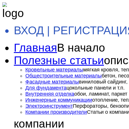
ВХОД | РЕГИСТРАЦИ
Главная
В начало
Полезные статьи
опис
Кровельные материалы
мягкая кровля, теп
Общестроительные материалы
бетон, пес
Фасадные материалы
виниловый сайдинг, 
Для фундамента
цокольные панели и т.п.
Внутренняя отделка
обои, ламинат, паркет и
Инженерные коммуникации
отопление, теп
Электроинструмент
Перфораторы, бензопил
Компании производители
Статьи о компан
компании