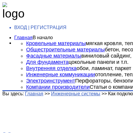
ВХОД | РЕГИСТРАЦИЯ
Главная
В начало
Кровельные материалы
мягкая кровля, теп
Общестроительные материалы
бетон, пес
Фасадные материалы
виниловый сайдинг, 
Для фундамента
цокольные панели и т.п.
Внутренняя отделка
обои, ламинат, паркет и
Инженерные коммуникации
отопление, теп
Электроинструмент
Перфораторы, бензопил
Компании производители
Статьи о компан
Вы здесь:
Главная
>>
Инженерные системы
>>
Как подклю