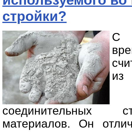
стройки?
С
вре
счи
из
соединительных ст
материалов. Он отли