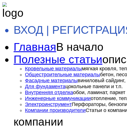
ВХОД | РЕГИСТРАЦИ
Главная
В начало
Полезные статьи
опис
Кровельные материалы
мягкая кровля, теп
Общестроительные материалы
бетон, пес
Фасадные материалы
виниловый сайдинг, 
Для фундамента
цокольные панели и т.п.
Внутренняя отделка
обои, ламинат, паркет и
Инженерные коммуникации
отопление, теп
Электроинструмент
Перфораторы, бензопил
Компании производители
Статьи о компан
компании