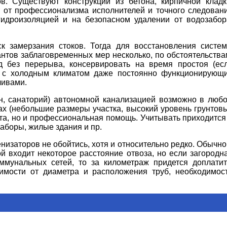
в. Существуют конструкции из бетона, кирпичной кладк
ит от профессионализма исполнителей и точного следован
гидроизоляцией и на безопасном удалении от водозабор
ск замерзания стоков. Тогда для восстановления систе
нтов заблаговременных мер несколько, по обстоятельства
од без перерыва, консервировать на время простоя (ес
нах с холодным климатом даже постоянно функционирующ
ливами.
н, санаторий) автономной канализацией возможно в люб
вах (небольшие размеры участка, высокий уровень грунтов
иста, но и профессиональная помощь. Учитывать приходится
заборы, жилые здания и пр.
низаторов не обойтись, хотя и относительно редко. Обычно
й входит некоторое расстояние отвоза, но если загородн
ммунальных сетей, то за километраж придется доплатит
имости от диаметра и расположения труб, необходимос