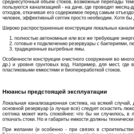
среднесуточный объем стоков, возможные перепады темпер
пользуются канализацией - на даче, где проводят месяц-
отходов, откачивая его содержимое перед самым отъездом
человек, эффективный септик просто необходим. Хотя бы 
Широко распространенные конструкции локальных канали
полностью автономные или все же требующие энерго
готовые к подключению резервуары с бактериями, 
традиционные выгребные ямы.
Особенности конструкции очистного сооружения во многом
др.) и уровня грунтовых вод. Например, для мест, где 
пластиковыми емкостями и биопереработкой стоков.
Нюансы предстоящей эксплуатации
Локальная канализационная система, на всякий случай, 
основной резервуар (а лучше все) следует оснастить люк
септика может жить спокойнее: что бы ни случилось, в
откачать стоки. Но и габариты емкости должны технически
При желании (и особенно - при связях в строительстве