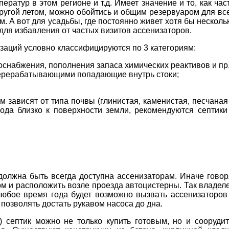
атур в этом регионе и т.д. Имеет значение и то, как час
другой летом, можно обойтись и общим резервуаром для вс
. А вот для усадьбы, где постоянно живет хотя бы несколь
для избавления от частых визитов ассенизаторов.
заций условно классифицируются по 3 категориям:
снабжения, пополнения запаса химических реактивов и пр.
перерабатывающими попадающие внутрь стоки;
 зависят от типа почвы (глинистая, каменистая, песчаная
вода близко к поверхности земли, рекомендуются септики
должна быть всегда доступна ассенизаторам. Иначе говор
ом и расположить возле проезда автоцистерны. Так владел
 любое время года будет возможно вызвать ассенизаторов
 позволять достать рукавом насоса до дна.
) септик можно не только купить готовым, но и соорудит