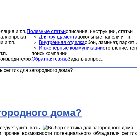
ляция и т.п.
Полезные статьи
описания, инструкции, статьи
еталлопрокат
Для фундамента
цокольные панели и т.п.
 и т.п.
Внутренняя отделка
обои, ламинат, паркет и
Инженерные коммуникации
отопление, теп
.п.
поиск компании
роизводителях
Обратная связь
Задать вопрос...
ь септик для загородного дома?
агородного дома?
ледует учитывать
и прочие возможности потенциального обладателя септик