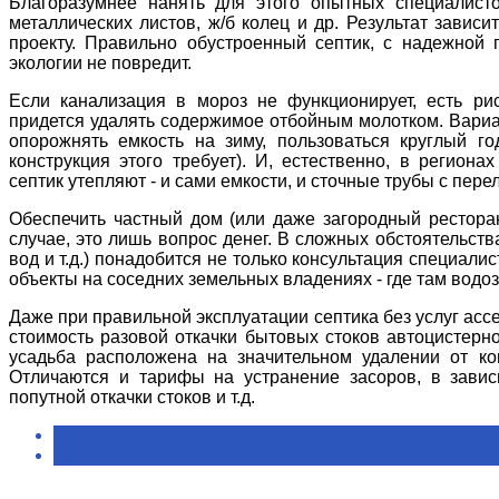
Благоразумнее нанять для этого опытных специалисто
металлических листов, ж/б колец и др. Результат завис
проекту. Правильно обустроенный септик, с надежной 
экологии не повредит.
Если канализация в мороз не функционирует, есть ри
придется удалять содержимое отбойным молотком. Вариа
опорожнять емкость на зиму, пользоваться круглый г
конструкция этого требует). И, естественно, в регио
септик утепляют - и сами емкости, и сточные трубы с пере
Обеспечить частный дом (или даже загородный рестора
случае, это лишь вопрос денег. В сложных обстоятельст
вод и т.д.) понадобится не только консультация специал
объекты на соседних земельных владениях - где там водо
Даже при правильной эксплуатации септика без услуг ассе
стоимость разовой откачки бытовых стоков автоцистерно
усадьба расположена на значительном удалении от ко
Отличаются и тарифы на устранение засоров, в завис
попутной откачки стоков и т.д.
< Назад
Вперёд >