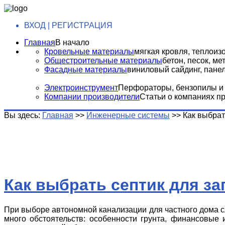
ВХОД | РЕГИСТРАЦИЯ
Главная
В начало
Кровельные материалы
мягкая кровля, теплоизо
Общестроительные материалы
бетон, песок, м
Фасадные материалы
виниловый сайдинг, панели
Электроинструмент
Перфораторы, бензопилы и т
Компании производители
Статьи о компаниях п
Вы здесь:
Главная
>>
Инженерные системы
>>
Как выбрат
Как выбрать септик для з
При выборе автономной канализации для частного дома с
много обстоятельств: особенности грунта, финансовые 