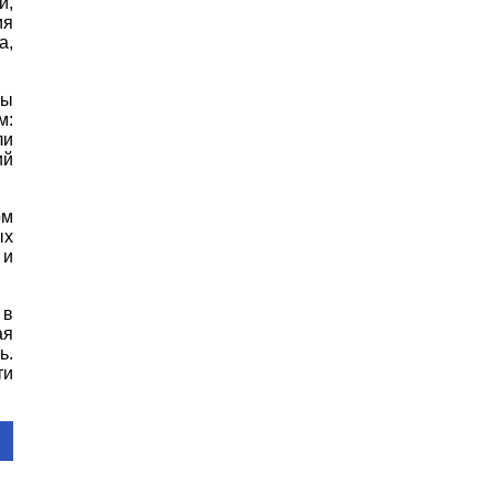
и,
ия
а,
мы
м:
ли
ий
ом
ых
 и
 в
ая
ь.
ти