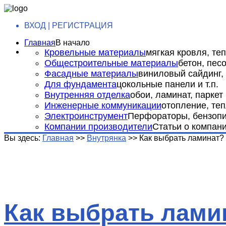
ВХОД | РЕГИСТРАЦИЯ
Главная
В начало
Кровельные материалы
мягкая кровля, теп
Общестроительные материалы
бетон, пес
Фасадные материалы
виниловый сайдинг, 
Для фундамента
цокольные панели и т.п.
Внутренняя отделка
обои, ламинат, паркет и
Инженерные коммуникации
отопление, теп
Электроинструмент
Перфораторы, бензопил
Компании производители
Статьи о компан
Вы здесь:
Главная
>>
Внутрянка
>>
Как выбрать ламинат?
Как выбрать лами