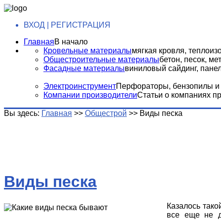
ВХОД | РЕГИСТРАЦИЯ
Главная
В начало
Кровельные материалы
мягкая кровля, теплоизо
Общестроительные материалы
бетон, песок, м
Фасадные материалы
виниловый сайдинг, панели
Электроинструмент
Перфораторы, бензопилы и т
Компании производители
Статьи о компаниях п
Вы здесь:
Главная
>>
Общестрой
>>
Виды песка
Виды песка
Казалось тако
все еще не д