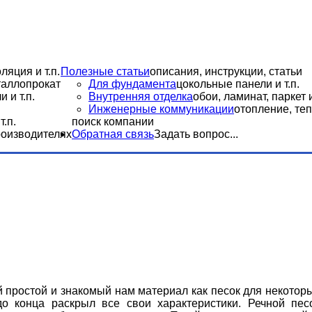
ляция и т.п.
Полезные статьи
описания, инструкции, статьи
еталлопрокат
Для фундамента
цокольные панели и т.п.
 и т.п.
Внутренняя отделка
обои, ламинат, паркет и
Инженерные коммуникации
отопление, теп
.п.
поиск компании
роизводителях
Обратная связь
Задать вопрос...
й простой и знакомый нам материал как песок для некотор
о конца раскрыл все свои характеристики. Речной пес