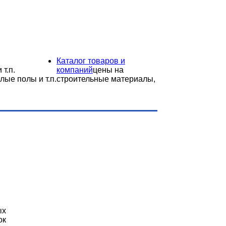
Каталог товаров и
 т.п.
компаний
цены на
лые полы и т.п.
строительные материалы,
ых
ок