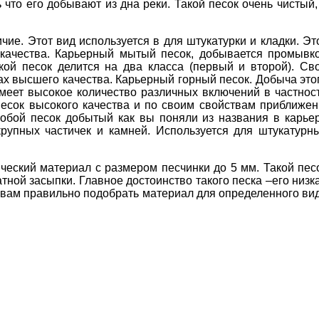
 что его добывают из дна реки. Такой песок очень чистый,
ие. Этот вид используется в для штукатурки и кладки. Эт
 качества. Карьерный мытый песок, добывается промывк
кой песок делится на два класса (первый и второй). Св
ах высшего качества. Карьерный горный песок. Добыча это
меет высокое количество различных включений в частнос
есок высокого качества и по своим свойствам приближен
собой песок добытый как вы поняли из названия в карье
крупных частичек и камней. Используется для штукатурн
ческий материал с размером песчинки до 5 мм. Такой пес
тной засыпки. Главное достоинство такого песка –его низк
т вам правильно подобрать материал для определенного ви