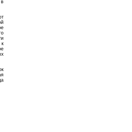
 в
от
ой
ое
го
ти
 к
ре
ых
ок
ая
да