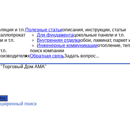
ляция и т.п.
Полезные статьи
описания, инструкции, статьи
еталлопрокат
Для фундамента
цокольные панели и т.п.
 и т.п.
Внутренняя отделка
обои, ламинат, паркет и
Инженерные коммуникации
отопление, теп
.п.
поиск компании
роизводителях
Обратная связь
Задать вопрос...
"Торговый Дом АМА"
йти
сширенный поиск