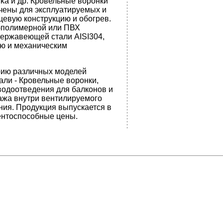
tika и др. Кровельные воронки
чены для эксплуатируемых и
евую конструкцию и обогрев.
-полимерной или ПВХ
нержавеющей стали AISI304,
ию и механическим
ию различных моделей
ли - Кровельные воронки,
водоотведения для балконов и
ажа внутри вентилируемого
ния. Продукция выпускается в
рентоспособные цены.