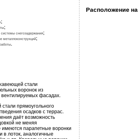
Расположение на
;
ы
;
оты
;
 системы снегозадержания
;
ие металлоконструкций
.
 работы
жавеющей стали
вельных воронок из
 вентилируемых фасадах.
 стали прямоугольного
тведения осадков с террас.
чения даёт возможность
цовкой не меняя
е имеются парапетные воронки
и в лоток, аналогичные