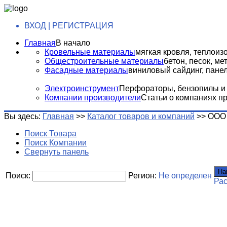
ВХОД | РЕГИСТРАЦИЯ
Главная
В начало
Кровельные материалы
мягкая кровля, теплоизо
Общестроительные материалы
бетон, песок, м
Фасадные материалы
виниловый сайдинг, панели
Электроинструмент
Перфораторы, бензопилы и т
Компании производители
Статьи о компаниях п
Вы здесь:
Главная
>>
Каталог товаров и компаний
>>
ООО 
Поиск Товара
Поиск Компании
Свернуть панель
На
Поиск:
Регион:
Не определен
Ра