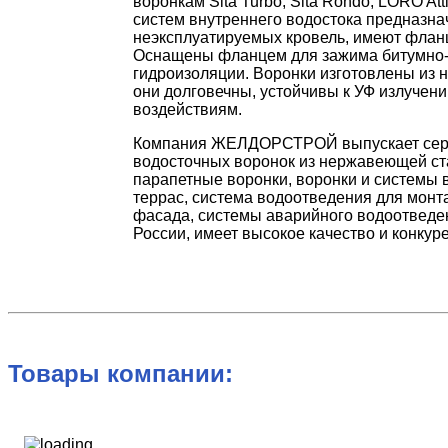
воронкам Sita Turbo, Sita Rondo, LORO At
систем внутреннего водостока предназна
неэксплуатируемых кровель, имеют фланц
Оснащены фланцем для зажима битумно
гидроизоляции. Воронки изготовлены из 
они долговечны, устойчивы к УФ излучен
воздействиям.
Компания ЖЕЛДОРСТРОЙ выпускает сер
водосточных воронок из нержавеющей ста
парапетные воронки, воронки и системы 
террас, система водоотведения для монт
фасада, системы аварийного водоотведе
России, имеет высокое качество и конку
Товары компании: