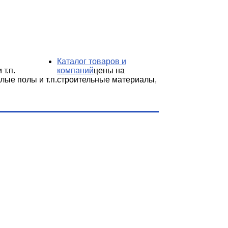
Каталог товаров и
 т.п.
компаний
цены на
лые полы и т.п.
строительные материалы,