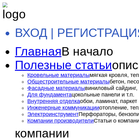
ВХОД | РЕГИСТРАЦИ
Главная
В начало
Полезные статьи
опис
Кровельные материалы
мягкая кровля, теп
Общестроительные материалы
бетон, пес
Фасадные материалы
виниловый сайдинг, 
Для фундамента
цокольные панели и т.п.
Внутренняя отделка
обои, ламинат, паркет и
Инженерные коммуникации
отопление, теп
Электроинструмент
Перфораторы, бензопил
Компании производители
Статьи о компан
компании