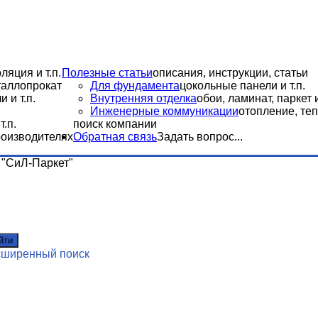
ляция и т.п.
Полезные статьи
описания, инструкции, статьи
еталлопрокат
Для фундамента
цокольные панели и т.п.
 и т.п.
Внутренняя отделка
обои, ламинат, паркет и
Инженерные коммуникации
отопление, теп
.п.
поиск компании
роизводителях
Обратная связь
Задать вопрос...
"СиЛ-Паркет"
йти
сширенный поиск