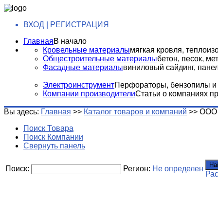
ВХОД | РЕГИСТРАЦИЯ
Главная
В начало
Кровельные материалы
мягкая кровля, теплоизо
Общестроительные материалы
бетон, песок, м
Фасадные материалы
виниловый сайдинг, панели
Электроинструмент
Перфораторы, бензопилы и т
Компании производители
Статьи о компаниях п
Вы здесь:
Главная
>>
Каталог товаров и компаний
>>
ООО 
Поиск Товара
Поиск Компании
Свернуть панель
На
Поиск:
Регион:
Не определен
Ра