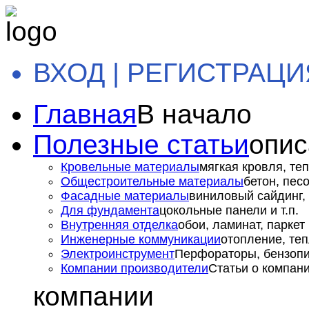
ВХОД | РЕГИСТРАЦИ
Главная
В начало
Полезные статьи
опис
Кровельные материалы
мягкая кровля, теп
Общестроительные материалы
бетон, пес
Фасадные материалы
виниловый сайдинг, 
Для фундамента
цокольные панели и т.п.
Внутренняя отделка
обои, ламинат, паркет и
Инженерные коммуникации
отопление, теп
Электроинструмент
Перфораторы, бензопил
Компании производители
Статьи о компан
компании