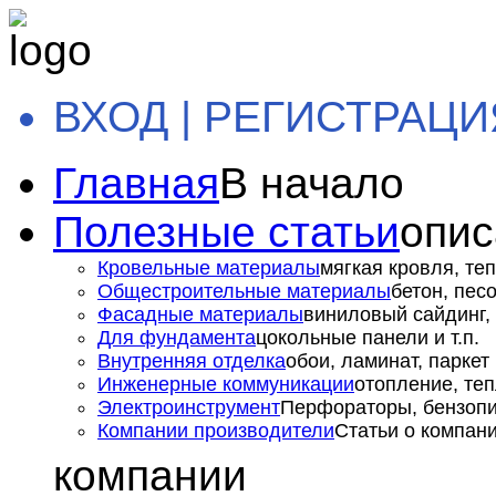
ВХОД | РЕГИСТРАЦИ
Главная
В начало
Полезные статьи
опис
Кровельные материалы
мягкая кровля, теп
Общестроительные материалы
бетон, пес
Фасадные материалы
виниловый сайдинг, 
Для фундамента
цокольные панели и т.п.
Внутренняя отделка
обои, ламинат, паркет и
Инженерные коммуникации
отопление, теп
Электроинструмент
Перфораторы, бензопил
Компании производители
Статьи о компан
компании