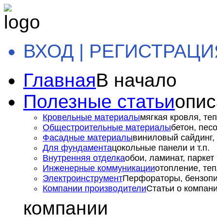
ВХОД | РЕГИСТРАЦИ
Главная
В начало
Полезные статьи
опис
Кровельные материалы
мягкая кровля, теп
Общестроительные материалы
бетон, пес
Фасадные материалы
виниловый сайдинг, 
Для фундамента
цокольные панели и т.п.
Внутренняя отделка
обои, ламинат, паркет и
Инженерные коммуникации
отопление, теп
Электроинструмент
Перфораторы, бензопил
Компании производители
Статьи о компан
компании