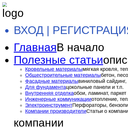
ВХОД | РЕГИСТРАЦИ
Главная
В начало
Полезные статьи
опис
Кровельные материалы
мягкая кровля, теп
Общестроительные материалы
бетон, пес
Фасадные материалы
виниловый сайдинг, 
Для фундамента
цокольные панели и т.п.
Внутренняя отделка
обои, ламинат, паркет и
Инженерные коммуникации
отопление, теп
Электроинструмент
Перфораторы, бензопил
Компании производители
Статьи о компан
компании