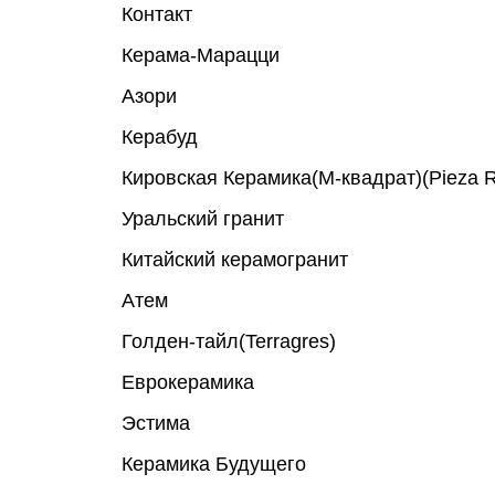
Контакт
Керама-Марацци
Азори
Керабуд
Кировская Керамика(М-квадрат)(Pieza 
Уральский гранит
Китайский керамогранит
Атем
Голден-тайл(Terragres)
Еврокерамика
Эстима
Керамика Будущего