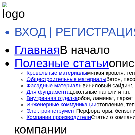
ВХОД | РЕГИСТРАЦИ
Главная
В начало
Полезные статьи
опис
Кровельные материалы
мягкая кровля, теп
Общестроительные материалы
бетон, пес
Фасадные материалы
виниловый сайдинг, 
Для фундамента
цокольные панели и т.п.
Внутренняя отделка
обои, ламинат, паркет и
Инженерные коммуникации
отопление, теп
Электроинструмент
Перфораторы, бензопил
Компании производители
Статьи о компан
компании