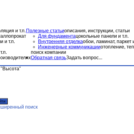
ляция и т.п.
Полезные статьи
описания, инструкции, статьи
еталлопрокат
Для фундамента
цокольные панели и т.п.
 и т.п.
Внутренняя отделка
обои, ламинат, паркет и
Инженерные коммуникации
отопление, теп
.п.
поиск компании
роизводителях
Обратная связь
Задать вопрос...
"Высота"
йти
сширенный поиск