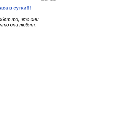
18.03.2014
са в сутки!!!
юбят то, что они
 что они любят.