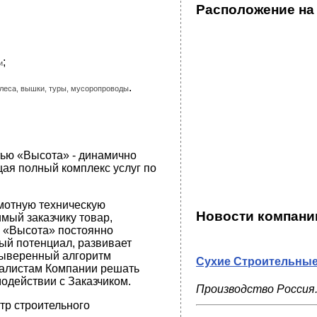
Расположение на
;
и
.
леса, вышки, туры, мусоропроводы
тью «Высота» - динамично
я полный комплекс услуг по
мотную техническую
Новости компани
мый заказчику товар,
 «Высота» постоянно
ый потенциал, развивает
Выверенный алгоритм
Сухие Строительны
иалистам Компании решать
одействии с Заказчиком.
Производство Россия
тр строительного