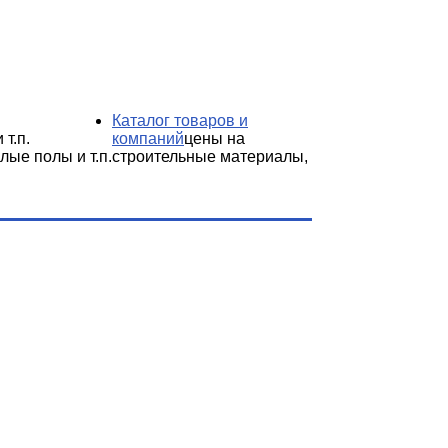
Каталог товаров и
 т.п.
компаний
цены на
лые полы и т.п.
строительные материалы,