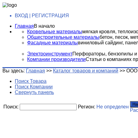
ВХОД | РЕГИСТРАЦИЯ
Главная
В начало
Кровельные материалы
мягкая кровля, теплоизо
Общестроительные материалы
бетон, песок, м
Фасадные материалы
виниловый сайдинг, панели
Электроинструмент
Перфораторы, бензопилы и т
Компании производители
Статьи о компаниях п
Вы здесь:
Главная
>>
Каталог товаров и компаний
>>
ООО 
Поиск Товара
Поиск Компании
Свернуть панель
На
Поиск:
Регион:
Не определен
Ра