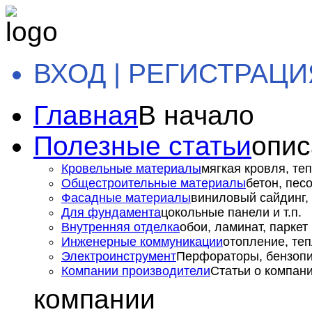
ВХОД | РЕГИСТРАЦИ
Главная
В начало
Полезные статьи
опис
Кровельные материалы
мягкая кровля, теп
Общестроительные материалы
бетон, пес
Фасадные материалы
виниловый сайдинг, 
Для фундамента
цокольные панели и т.п.
Внутренняя отделка
обои, ламинат, паркет и
Инженерные коммуникации
отопление, теп
Электроинструмент
Перфораторы, бензопил
Компании производители
Статьи о компан
компании