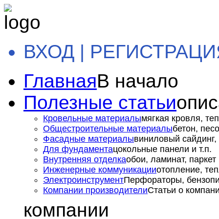
ВХОД | РЕГИСТРАЦИ
Главная
В начало
Полезные статьи
опис
Кровельные материалы
мягкая кровля, теп
Общестроительные материалы
бетон, пес
Фасадные материалы
виниловый сайдинг, 
Для фундамента
цокольные панели и т.п.
Внутренняя отделка
обои, ламинат, паркет и
Инженерные коммуникации
отопление, теп
Электроинструмент
Перфораторы, бензопил
Компании производители
Статьи о компан
компании