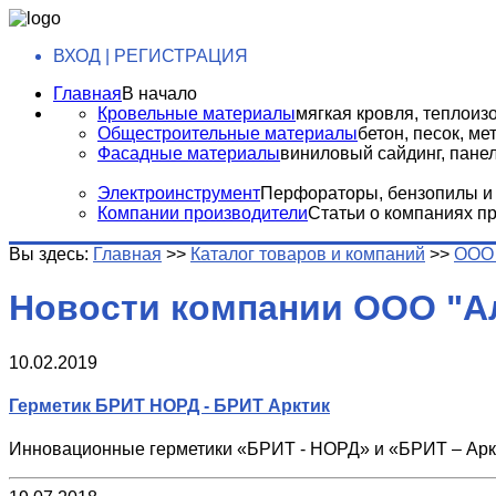
ВХОД | РЕГИСТРАЦИЯ
Главная
В начало
Кровельные материалы
мягкая кровля, теплоизо
Общестроительные материалы
бетон, песок, м
Фасадные материалы
виниловый сайдинг, панели
Электроинструмент
Перфораторы, бензопилы и т
Компании производители
Статьи о компаниях п
Вы здесь:
Главная
>>
Каталог товаров и компаний
>>
ООО 
Новости компании ООО "А
10.02.2019
Герметик БРИТ НОРД - БРИТ Арктик
Инновационные герметики «БРИТ - НОРД» и «БРИТ – Аркт