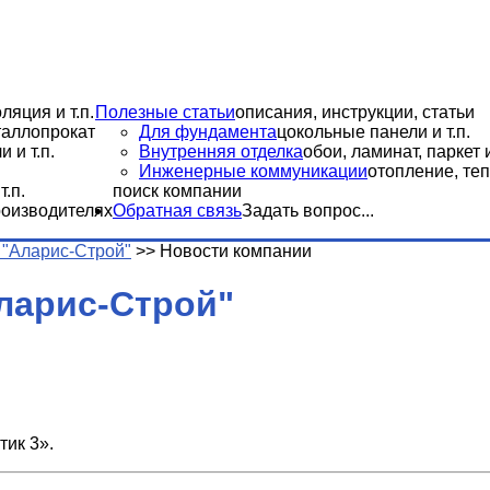
ляция и т.п.
Полезные статьи
описания, инструкции, статьи
еталлопрокат
Для фундамента
цокольные панели и т.п.
 и т.п.
Внутренняя отделка
обои, ламинат, паркет и
Инженерные коммуникации
отопление, теп
.п.
поиск компании
роизводителях
Обратная связь
Задать вопрос...
"Аларис-Строй"
>>
Новости компании
ларис-Строй"
ик 3».