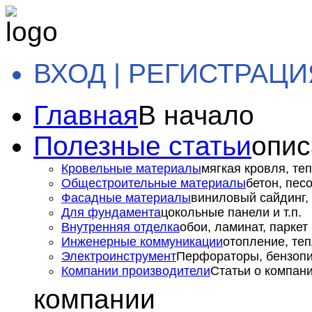
ВХОД | РЕГИСТРАЦИ
Главная
В начало
Полезные статьи
опис
Кровельные материалы
мягкая кровля, теп
Общестроительные материалы
бетон, пес
Фасадные материалы
виниловый сайдинг, 
Для фундамента
цокольные панели и т.п.
Внутренняя отделка
обои, ламинат, паркет и
Инженерные коммуникации
отопление, теп
Электроинструмент
Перфораторы, бензопил
Компании производители
Статьи о компан
компании