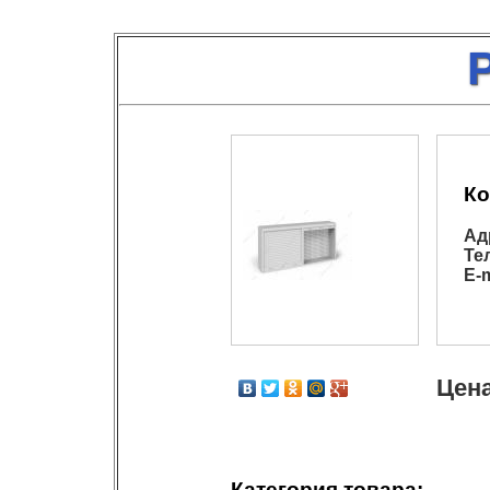
Ко
Ад
Те
E-m
Цена
Категория товара: