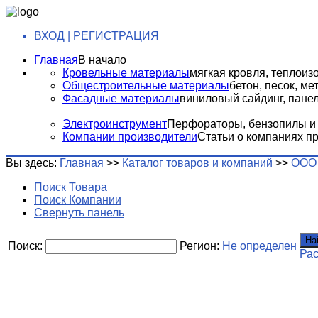
ВХОД | РЕГИСТРАЦИЯ
Главная
В начало
Кровельные материалы
мягкая кровля, теплоизо
Общестроительные материалы
бетон, песок, м
Фасадные материалы
виниловый сайдинг, панели
Электроинструмент
Перфораторы, бензопилы и т
Компании производители
Статьи о компаниях п
Вы здесь:
Главная
>>
Каталог товаров и компаний
>>
ООО 
Поиск Товара
Поиск Компании
Свернуть панель
На
Поиск:
Регион:
Не определен
Ра