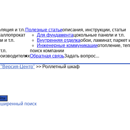
ляция и т.п.
Полезные статьи
описания, инструкции, статьи
еталлопрокат
Для фундамента
цокольные панели и т.п.
 и т.п.
Внутренняя отделка
обои, ламинат, паркет и
Инженерные коммуникации
отопление, теп
.п.
поиск компании
роизводителях
Обратная связь
Задать вопрос...
"Версия-Центр"
>>
Роллетный шкаф
йти
сширенный поиск