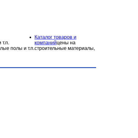
Каталог товаров и
 т.п.
компаний
цены на
лые полы и т.п.
строительные материалы,