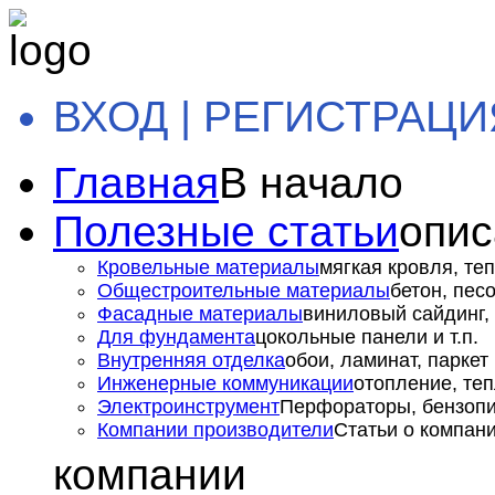
ВХОД | РЕГИСТРАЦИ
Главная
В начало
Полезные статьи
опис
Кровельные материалы
мягкая кровля, теп
Общестроительные материалы
бетон, пес
Фасадные материалы
виниловый сайдинг, 
Для фундамента
цокольные панели и т.п.
Внутренняя отделка
обои, ламинат, паркет и
Инженерные коммуникации
отопление, теп
Электроинструмент
Перфораторы, бензопил
Компании производители
Статьи о компан
компании